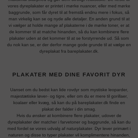
vores dyreplakater er printet i mørke nuancer, eller med mørke
baggrunde, som får dyret til at fremstå endnu mere i fokus, så
man virkelig kan se og nyde alle detaljer. En anden grund til at
vi vælger at holde mange af plakaterne i de mørke toner, er at
de kommer til at matche hinanden, så du kan kombinere flere
plakater uden at det kommer til at se forstyrrende ud. Så som
du nok kan se, er der derfor mange gode grunde til at vælge en
dyreplakat fra bareplakater.dk.
PLAKATER MED DINE FAVORIT DYR
Uanset om du bedst kan lide rovdyr som mystiske leoparder,
majestætiske løver- og tigre, eller om du er mere til gorillaer,
koalaer eller kvæg, så kan du på bareplakater.dk finde en
plakat der falder i din smag.
Hvis du ønsker at kombinere flere plakater, udover de
dyreplakater der matcher i farvetoner og baggrunde, så kan du
med fordel se vores udvalg af naturplakater. Dyr lever primært i
naturen og disse to typer plakater vil komplimentere hinanden,