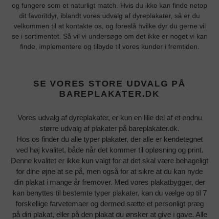
og fungere som et naturligt match. Hvis du ikke kan finde netop
dit favoritdyr, iblandt vores udvalg af dyreplakater, så er du
velkommen til at kontakte os, og foreslå hvilke dyr du gerne vil
se i sortimentet. Så vil vi undersøge om det ikke er noget vi kan
finde, implementere og tilbyde til vores kunder i fremtiden.
SE VORES STORE UDVALG PÅ
BAREPLAKATER.DK
Vores udvalg af dyreplakater, er kun en lille del af et endnu
større udvalg af plakater på bareplakater.dk.
Hos os finder du alle typer plakater, der alle er kendetegnet
ved høj kvalitet, både når det kommer til opløsning og print.
Denne kvalitet er ikke kun valgt for at det skal være behageligt
for dine øjne at se på, men også for at sikre at du kan nyde
din plakat i mange år fremover. Med vores plakatbygger, der
kan benyttes til bestemte typer plakater, kan du vælge op til 7
forskellige farvetemaer og dermed sætte et personligt præg
på din plakat, eller på den plakat du ønsker at give i gave. Alle