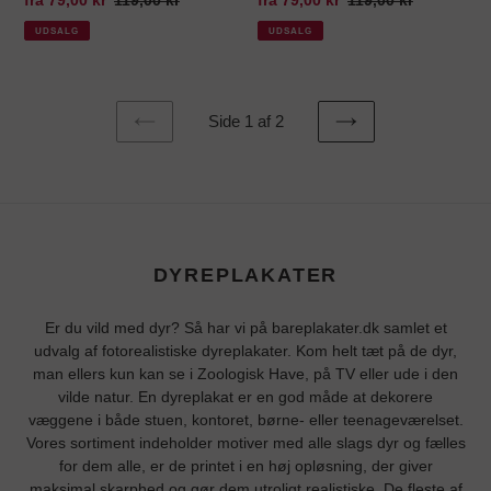
UDSALG
UDSALG
Side 1 af 2
FORRIGE
NÆSTE
SIDE
SIDE
DYREPLAKATER
Er du vild med dyr? Så har vi på bareplakater.dk samlet et
udvalg af fotorealistiske dyreplakater. Kom helt tæt på de dyr,
man ellers kun kan se i Zoologisk Have, på TV eller ude i den
vilde natur. En dyreplakat er en god måde at dekorere
væggene i både stuen, kontoret, børne- eller teenageværelset.
Vores sortiment indeholder motiver med alle slags dyr og fælles
for dem alle, er de printet i en høj opløsning, der giver
maksimal skarphed og gør dem utroligt realistiske. De fleste af