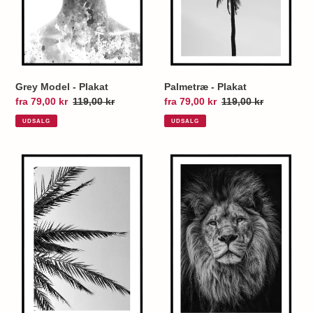
o
n
:
Grey Model - Plakat
Palmetræ - Plakat
Udsalgspris
fra 79,00 kr
Normalpris
119,00 kr
Udsalgspris
fra 79,00 kr
Normalpris
119,00 kr
UDSALG
UDSALG
Palme
Løve
Blade
Sort/Hvid
-
-
Plakat
Plakat