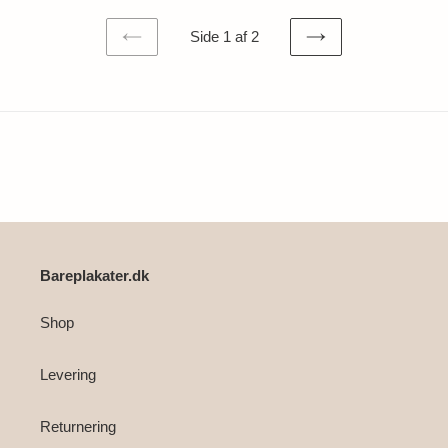
Side 1 af 2
FORRIGE
NÆSTE
SIDE
SIDE
Bareplakater.dk
Shop
Levering
Returnering