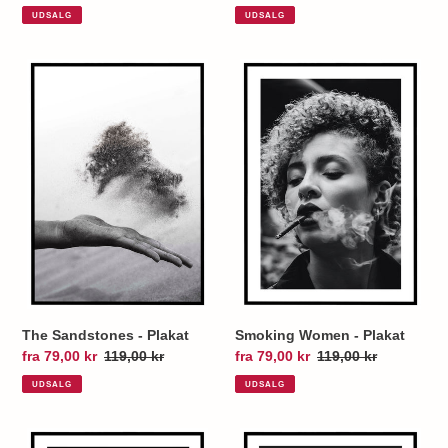
UDSALG
UDSALG
The
Smoking
Sandstones
Women
-
-
Plakat
Plakat
The Sandstones - Plakat
Smoking Women - Plakat
Udsalgspris
fra 79,00 kr
Normalpris
119,00 kr
Udsalgspris
fra 79,00 kr
Normalpris
119,00 kr
UDSALG
UDSALG
Model
Model