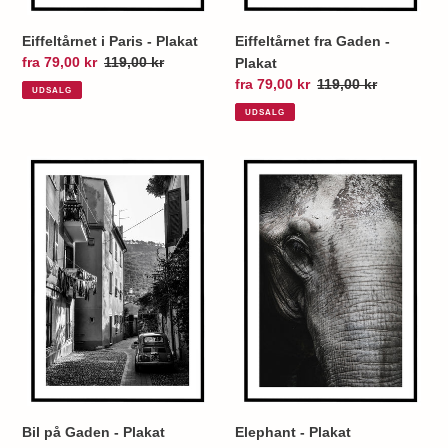
Eiffeltårnet i Paris - Plakat
Eiffeltårnet fra Gaden -
Udsalgspris
fra 79,00 kr
Normalpris
119,00 kr
Plakat
Udsalgspris
fra 79,00 kr
Normalpris
119,00 kr
UDSALG
UDSALG
Bil
Elephant
på
-
Gaden
Plakat
-
Plakat
Bil på Gaden - Plakat
Elephant - Plakat