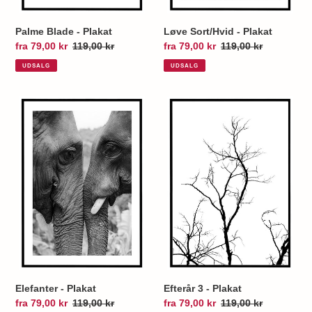
Palme Blade - Plakat
Løve Sort/Hvid - Plakat
Udsalgspris
fra 79,00 kr
Normalpris
119,00 kr
Udsalgspris
fra 79,00 kr
Normalpris
119,00 kr
UDSALG
UDSALG
Elefanter
Efterår
-
3
Plakat
-
Plakat
Elefanter - Plakat
Efterår 3 - Plakat
Udsalgspris
fra 79,00 kr
Normalpris
119,00 kr
Udsalgspris
fra 79,00 kr
Normalpris
119,00 kr