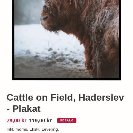
Cattle on Field, Haderslev
- Plakat
Udsalgspris
79,00 kr
Normalpris
119,00 kr
UDSALG
Inkl. moms. Ekskl.
Levering
.