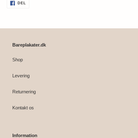
Lægger
DEL
DEL
PÅ
produkt
FACEBOOK
i
din
indkøbskurv
Bareplakater.dk
Shop
Levering
Returnering
Kontakt os
Information