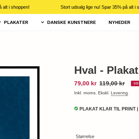
alt i shoppen!
Stort udsalg lige nu! Spar 35% på alt i s
PLAKATER
DANSKE KUNSTNERE
NYHEDER
Hval - Plakat
Udsalgspris
79,00 kr
Normalpris
119,00 kr
UD
Inkl. moms. Ekskl.
Levering
.
PLAKAT KLAR TIL PRINT 
Størrelse