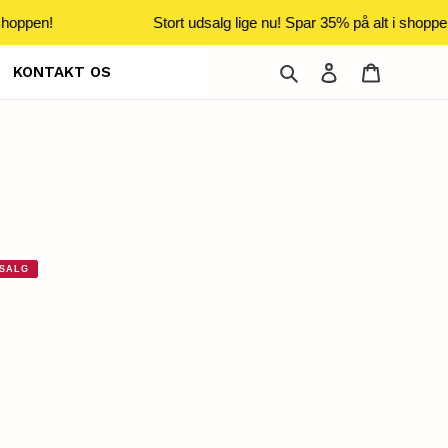
hoppen!
Stort udsalg lige nu! Spar 35% på alt i shoppen
Søg
Log ind
Indkøbsku
KONTAKT OS
SALG
|