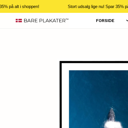
5% på alt i shoppen!
Stort udsalg lige nu! Spar 35% på 
Gå
FORSIDE
til
indhold