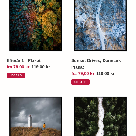
Plakat
Efterår 1 - Plakat
Sunset Drives, Danmark -
Udsalgspris
fra 79,00 kr
Normalpris
119,00 kr
Plakat
Udsalgspris
fra 79,00 kr
Normalpris
119,00 kr
UDSALG
UDSALG
Lighthouse,
Lost
Danmark
in
-
the
Plakat
Woods,
Vejle
-