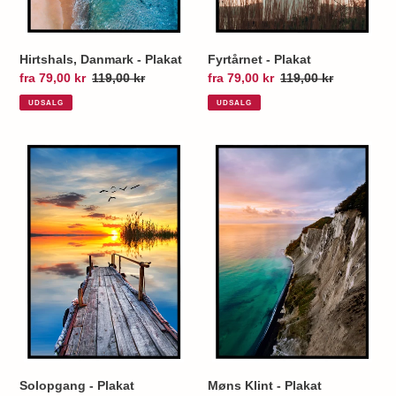
Hirtshals, Danmark - Plakat
Fyrtårnet - Plakat
Udsalgspris
fra 79,00 kr
Normalpris
119,00 kr
Udsalgspris
fra 79,00 kr
Normalpris
119,00 kr
UDSALG
UDSALG
Solopgang
Møns
-
Klint
Plakat
-
Plakat
Solopgang - Plakat
Møns Klint - Plakat