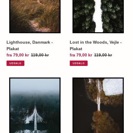
Plakat
Lighthouse, Danmark -
Lost in the Woods, Vejle -
Plakat
Plakat
Udsalgspris
fra 79,00 kr
Normalpris
119,00 kr
Udsalgspris
fra 79,00 kr
Normalpris
119,00 kr
UDSALG
UDSALG
Den
Broen
Genfundne
i
Bro
Vestbirk
-
-
Plakat
Plakat