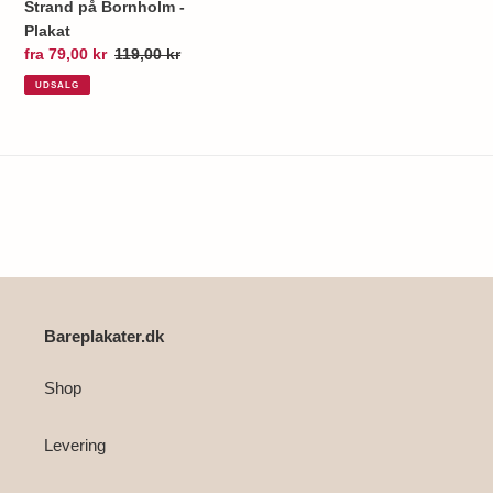
Strand på Bornholm -
Plakat
Udsalgspris
fra 79,00 kr
Normalpris
119,00 kr
UDSALG
Bareplakater.dk
Shop
Levering