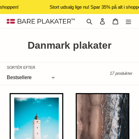
shoppen!
Stort udsalg lige nu! Spar 35% på alt i shoppe
Gå
Søg
Log ind
Indkøbsk
til
indhold
K
Danmark plakater
o
l
SORTÉR EFTER
17 produkter
l
e
Blåvandshuk
Vesterhavet,
k
Fyr
Danmark
-
-
t
Plakat
Plakat
i