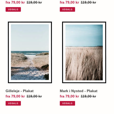
Udsalgspris
fra 79,00 kr
Normalpris
119,00 kr
Udsalgspris
fra 79,00 kr
Normalpris
119,00 kr
UDSALG
UDSALG
Gilleleje
Mark
-
i
Plakat
Nysted
-
Plakat
Gilleleje - Plakat
Mark i Nysted - Plakat
Udsalgspris
fra 79,00 kr
Normalpris
119,00 kr
Udsalgspris
fra 79,00 kr
Normalpris
119,00 kr
UDSALG
UDSALG