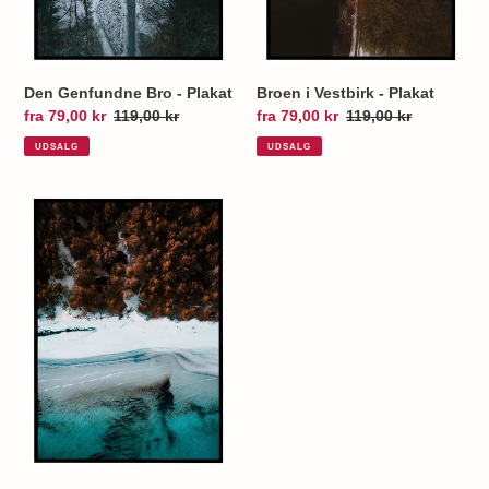
Den Genfundne Bro - Plakat
Broen i Vestbirk - Plakat
Udsalgspris
fra 79,00 kr
Normalpris
119,00 kr
Udsalgspris
fra 79,00 kr
Normalpris
119,00 kr
UDSALG
UDSALG
Strand
på
Bornholm
-
Plakat