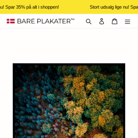
nu! Spar 35% på alt i shoppen!
Stort udsalg lige nu! Spa
Gå
Søg
Log ind
Indkøbsk
til
indhold