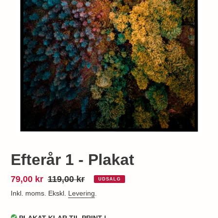
Efterår 1 - Plakat
Udsalgspris
79,00 kr
Normalpris
119,00 kr
UDSALG
Inkl. moms. Ekskl.
Levering
.