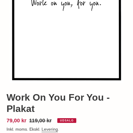
Work On You For You -
Plakat
Udsalgspris
79,00 kr
Normalpris
119,00 kr
UDSALG
Inkl. moms. Ekskl.
Levering
.