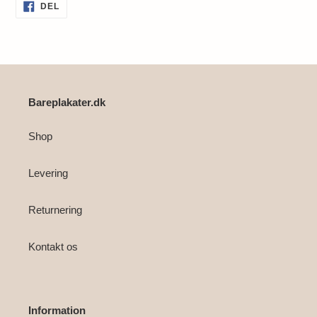
Lægger
DEL
DEL
PÅ
produkt
FACEBOOK
i
din
indkøbskurv
Bareplakater.dk
Shop
Levering
Returnering
Kontakt os
Information