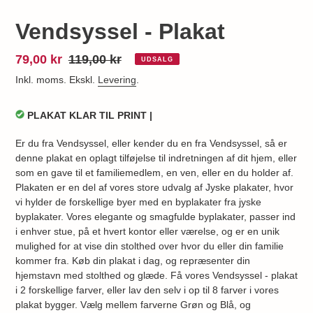
Vendsyssel - Plakat
Udsalgspris
79,00 kr
Normalpris
119,00 kr
UDSALG
Inkl. moms. Ekskl.
Levering
.
PLAKAT KLAR TIL PRINT |
Er du fra Vendsyssel, eller kender du en fra Vendsyssel, så er
denne plakat en oplagt tilføjelse til indretningen af dit hjem, eller
som en gave til et familiemedlem, en ven, eller en du holder af.
Plakaten er en del af vores store udvalg af Jyske plakater, hvor
vi hylder de forskellige byer med en byplakater fra jyske
byplakater. Vores elegante og smagfulde byplakater, passer ind
i enhver stue, på et hvert kontor eller værelse, og er en unik
mulighed for at vise din stolthed over hvor du eller din familie
kommer fra. Køb din plakat i dag, og repræsenter din
hjemstavn med stolthed og glæde. Få vores Vendsyssel - plakat
i 2 forskellige farver, eller lav den selv i op til 8 farver i vores
plakat bygger. Vælg mellem farverne Grøn og Blå, og