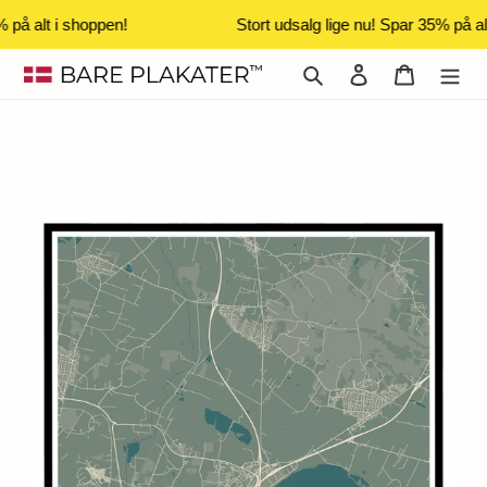
 på alt i shoppen!
Stort udsalg lige nu! Spar 35% på al
Gå
Søg
Log ind
Indkøbsk
til
indhold