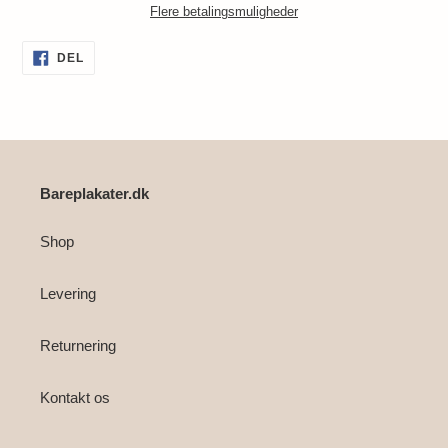
Flere betalingsmuligheder
Lægger
DEL
DEL
PÅ
produkt
FACEBOOK
i
din
indkøbskurv
Bareplakater.dk
Shop
Levering
Returnering
Kontakt os