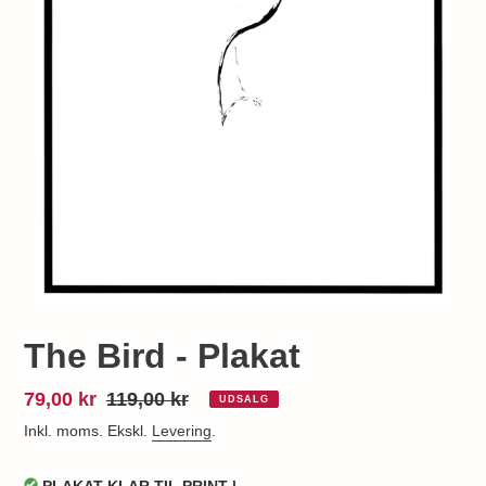
The Bird - Plakat
Udsalgspris
79,00 kr
Normalpris
119,00 kr
UDSALG
Inkl. moms. Ekskl.
Levering
.