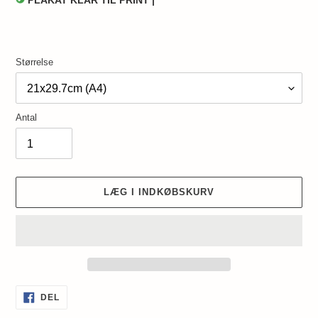
PLAKAT KLAR TIL PRINT |
Størrelse
Antal
LÆG I INDKØBSKURV
Lægger
DEL
DEL
PÅ
produkt
FACEBOOK