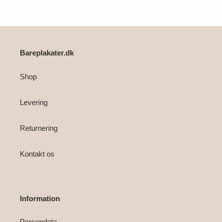
i
din
indkøbskurv
Bareplakater.dk
Shop
Levering
Returnering
Kontakt os
Information
Persondata