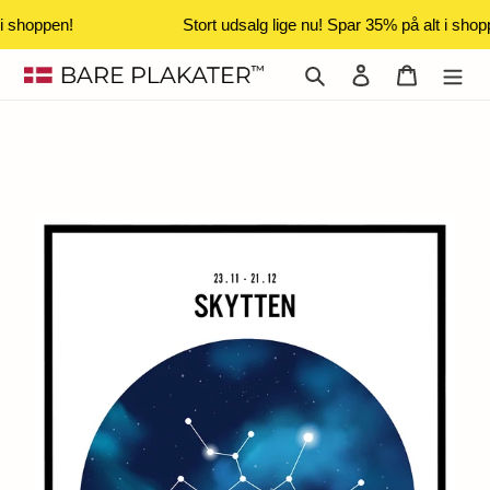
i shoppen!
Stort udsalg lige nu! Spar 35% på alt i shop
Gå
Søg
Log ind
Indkøbsk
til
indhold