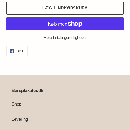
LÆG I INDKØBSKURV
Flere betalingsmuligheder
Lægger
DEL
DEL
PÅ
produkt
FACEBOOK
i
din
indkøbskurv
Bareplakater.dk
Shop
Levering