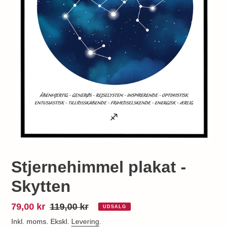
Stjernehimmel plakat -
Skytten
Udsalgspris
79,00 kr
Normalpris
119,00 kr
UDSALG
Inkl. moms. Ekskl.
Levering
.