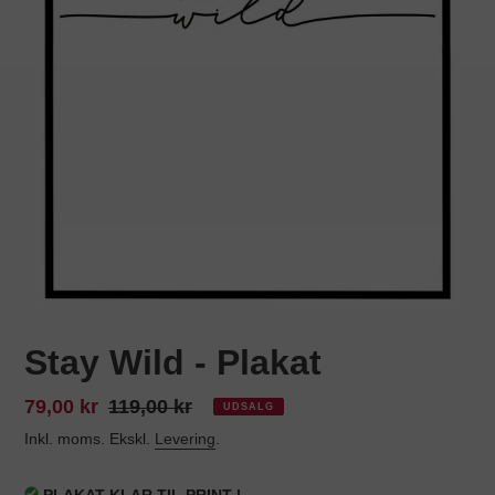
Stay Wild - Plakat
Udsalgspris
79,00 kr
Normalpris
119,00 kr
UDSALG
Inkl. moms. Ekskl.
Levering
.