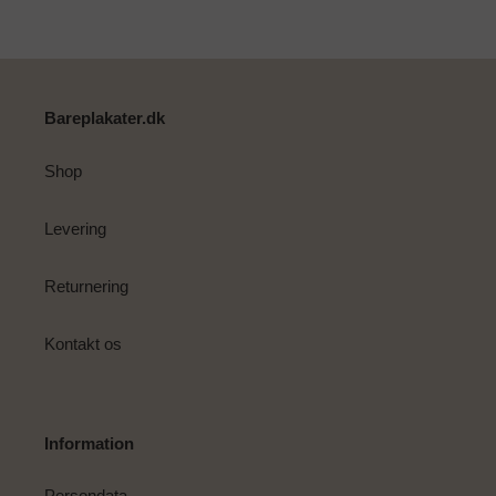
i
din
indkøbskurv
Bareplakater.dk
Shop
Levering
Returnering
Kontakt os
Information
Persondata