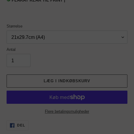
PLAKAT KLAR TIL PRINT |
Størrelse
Antal
LÆG I INDKØBSKURV
Flere betalingsmuligheder
Lægger
DEL
DEL
PÅ
produkt
FACEBOOK