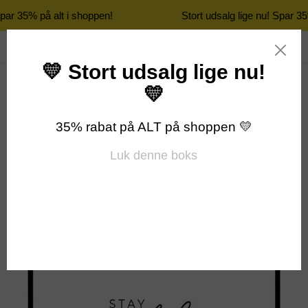
Spar 35% på alt i shoppen!
Stort udsalg lige nu! Spar 35
Gå
Søg
Log ind
Indkøbsk
til
indhold