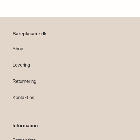
i
din
indkøbskurv
Bareplakater.dk
Shop
Levering
Returnering
Kontakt os
Information