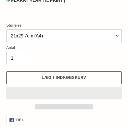
PLAKAT KLAR TIL PRINT |
Størrelse
Antal
LÆG I INDKØBSKURV
Lægger
DEL
DEL
PÅ
produkt
FACEBOOK