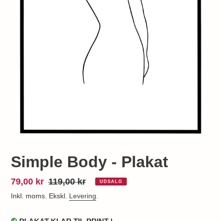
Simple Body - Plakat
Udsalgspris
79,00 kr
Normalpris
119,00 kr
UDSALG
Inkl. moms. Ekskl.
Levering
.