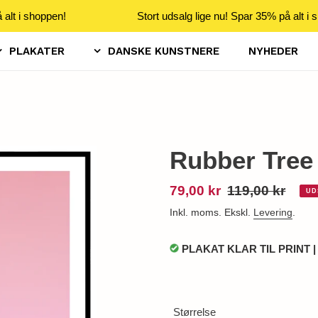
alt i shoppen!
Stort udsalg lige nu! Spar 35% på alt i s
PLAKATER
DANSKE KUNSTNERE
NYHEDER
Rubber Tree 
Udsalgspris
79,00 kr
Normalpris
119,00 kr
UD
Inkl. moms. Ekskl.
Levering
.
PLAKAT KLAR TIL PRINT |
Størrelse