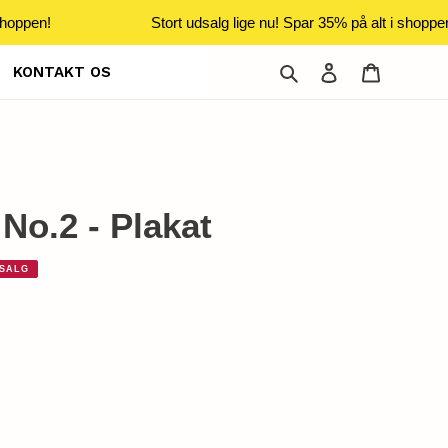
hoppen!
Stort udsalg lige nu! Spar 35% på alt i shoppen
Søg
Log ind
Indkøbsku
KONTAKT OS
No.2 - Plakat
SALG