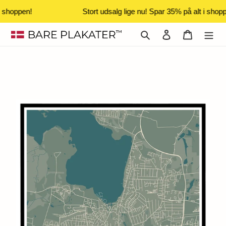
i shoppen!
Stort udsalg lige nu! Spar 35% på alt i shopp
Gå
Søg
Log ind
Indkøbsk
til
indhold