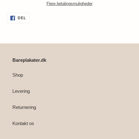
Flere betalingsmuligheder
Lægger
DEL
DEL
PÅ
produkt
FACEBOOK
i
din
indkøbskurv
Bareplakater.dk
Shop
Levering
Returnering
Kontakt os