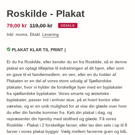
Roskilde - Plakat
Udsalgspris
79,00 kr
Normalpris
119,00 kr
UDSALG
Inkl. moms. Ekskl.
Levering
.
PLAKAT KLAR TIL PRINT |
Er du fra Roskilde, eller kender du en fra Roskilde, så er denne
plakat en oplagt tilføjelse til indretningen af dit hjem, eller som
en gave til et familiemedlem, en ven, eller en du holder af.
Plakaten er en del af vores store udvalg af Sjællandske
plakater, hvor vi hylder de forskellige byer med en byplakater
fra sjællandske byplakater. Vores smarte og æstetiske
byplakater, passer ind i enhver stue, på et hvert kontor eller
værelse, og er en unik mulighed for at vise din glæde over hvor
du eller din familie kommer fra. Køb din plakat i dag, og
repræsenter din hjemby med stolthed og glæde. Få vores
Roskilde - Plakat i 2 forskellige farver, eller lav den selv i op til 8
farver i vores plakat bygger. Vælg mellem farverne grøn og blå,