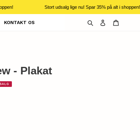
oppen!
Stort udsalg lige nu! Spar 35% på alt i shoppen!
Søg
Log ind
Indkøbsku
KONTAKT OS
w - Plakat
SALG