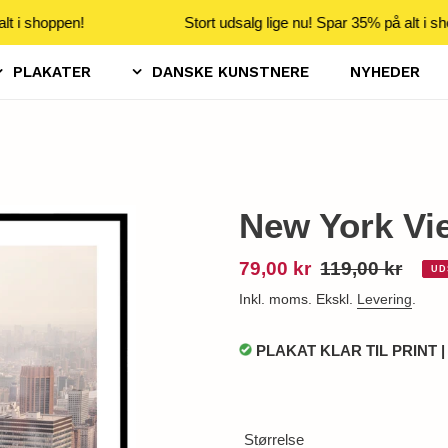
t i shoppen!
Stort udsalg lige nu! Spar 35% på alt i sh
PLAKATER
DANSKE KUNSTNERE
NYHEDER
New York Vie
Udsalgspris
79,00 kr
Normalpris
119,00 kr
UD
Inkl. moms. Ekskl.
Levering
.
PLAKAT KLAR TIL PRINT |
Størrelse