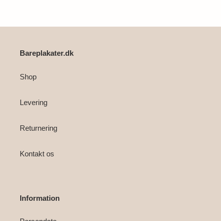
i
din
indkøbskurv
Bareplakater.dk
Shop
Levering
Returnering
Kontakt os
Information