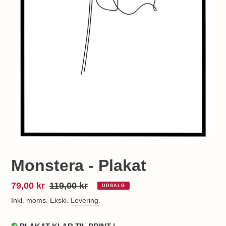
Monstera - Plakat
Udsalgspris
79,00 kr
Normalpris
119,00 kr
UDSALG
Inkl. moms. Ekskl.
Levering
.