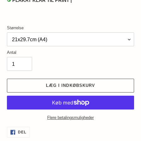
PLAKAT KLAR TIL PRINT |
Størrelse
Antal
LÆG I INDKØBSKURV
Flere betalingsmuligheder
Lægger
DEL
DEL
PÅ
produkt
FACEBOOK