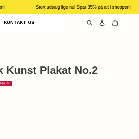
n!
Stort udsalg lige nu! Spar 35% på alt i shoppen!
Søg
Log ind
Indkøbsku
KONTAKT OS
k Kunst Plakat No.2
SALG