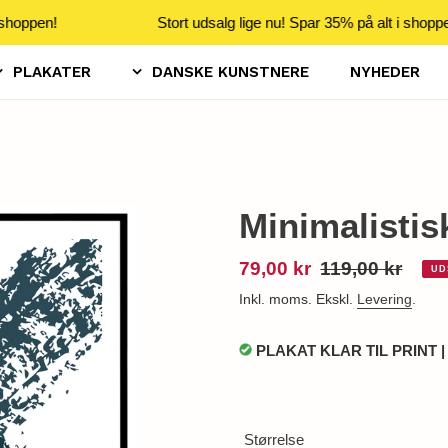
shoppen!
Stort udsalg lige nu! Spar 35% på alt i shoppe
PLAKATER
DANSKE KUNSTNERE
NYHEDER
Minimalistis
Udsalgspris
79,00 kr
Normalpris
119,00 kr
UD
Inkl. moms. Ekskl.
Levering
.
PLAKAT KLAR TIL PRINT |
Størrelse