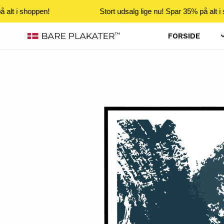
 alt i shoppen!
Stort udsalg lige nu! Spar 35% på alt i 
Gå
FORSIDE
til
indhold