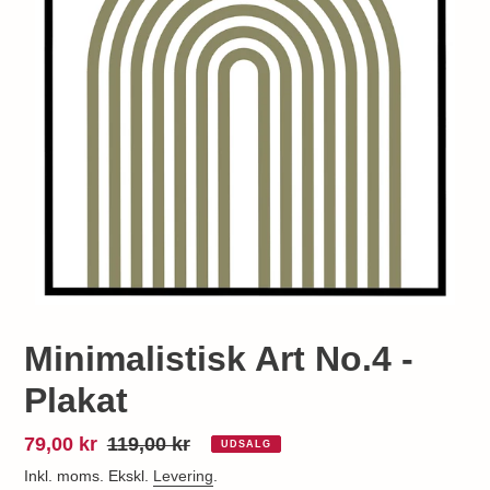
Minimalistisk Art No.4 -
Plakat
Udsalgspris
79,00 kr
Normalpris
119,00 kr
UDSALG
Inkl. moms. Ekskl.
Levering
.