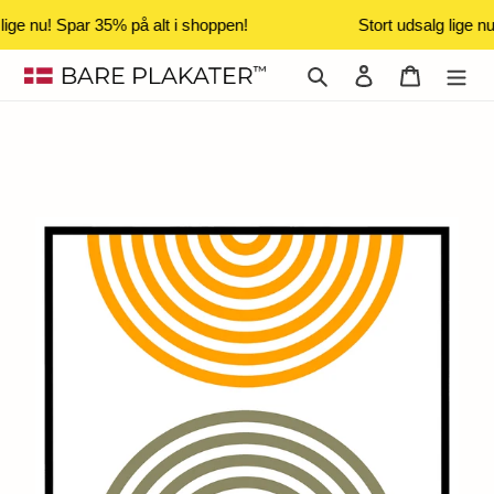
lige nu! Spar 35% på alt i shoppen!
Stort udsalg lige n
Gå
Søg
Log ind
Indkøbsk
til
indhold