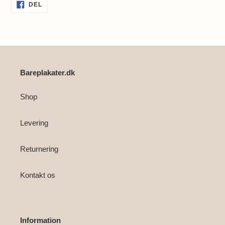
Lægger
DEL
DEL
PÅ
produkt
FACEBOOK
i
din
indkøbskurv
Bareplakater.dk
Shop
Levering
Returnering
Kontakt os
Information