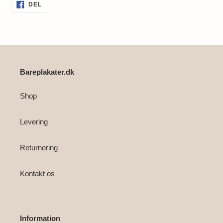
Lægger
DEL
DEL
PÅ
produkt
FACEBOOK
i
din
indkøbskurv
Bareplakater.dk
Shop
Levering
Returnering
Kontakt os
Information