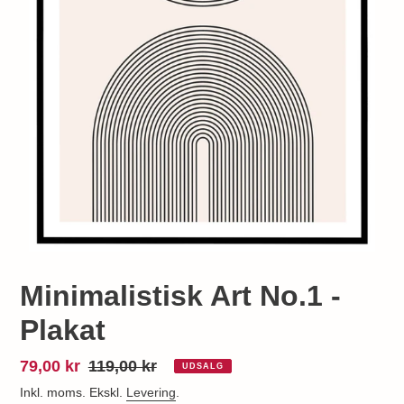
Minimalistisk Art No.1 -
Plakat
Udsalgspris
79,00 kr
Normalpris
119,00 kr
UDSALG
Inkl. moms. Ekskl.
Levering
.