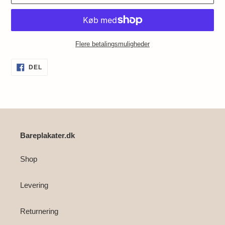
Flere betalingsmuligheder
Lægger
DEL
DEL
PÅ
produkt
FACEBOOK
i
din
indkøbskurv
Bareplakater.dk
Shop
Levering
Returnering