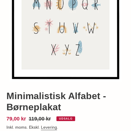
Minimalistisk Alfabet -
Børneplakat
Udsalgspris
79,00 kr
Normalpris
119,00 kr
UDSALG
Inkl. moms. Ekskl.
Levering
.