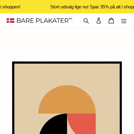
 i shoppen!
Stort udsalg lige nu! Spar 35% på alt i shop
Gå
Søg
Log ind
Indkøbsk
til
indhold