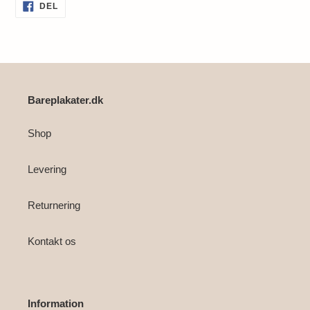
Lægger
DEL
DEL
PÅ
produkt
FACEBOOK
i
din
indkøbskurv
Bareplakater.dk
Shop
Levering
Returnering
Kontakt os
Information