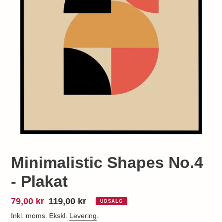
Minimalistic Shapes No.4
- Plakat
Udsalgspris
79,00 kr
Normalpris
119,00 kr
UDSALG
Inkl. moms. Ekskl.
Levering
.