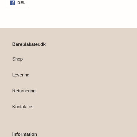
Lægger
DEL
DEL
PÅ
produkt
FACEBOOK
i
din
indkøbskurv
Bareplakater.dk
Shop
Levering
Returnering
Kontakt os
Information