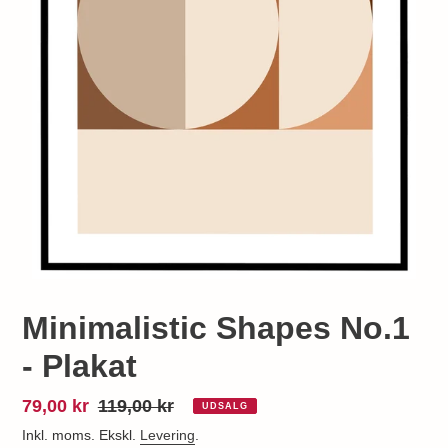
Minimalistic Shapes No.1
- Plakat
Udsalgspris
79,00 kr
Normalpris
119,00 kr
UDSALG
Inkl. moms. Ekskl.
Levering
.