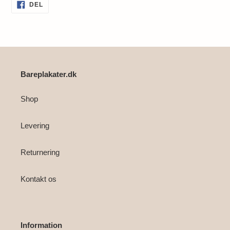
Lægger
DEL
DEL
PÅ
produkt
FACEBOOK
i
din
indkøbskurv
Bareplakater.dk
Shop
Levering
Returnering
Kontakt os
Information