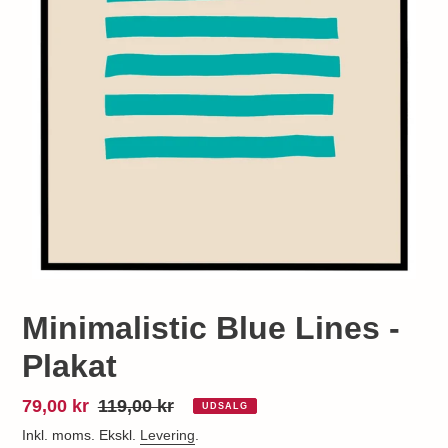
Minimalistic Blue Lines -
Plakat
Udsalgspris
79,00 kr
Normalpris
119,00 kr
UDSALG
Inkl. moms. Ekskl.
Levering
.