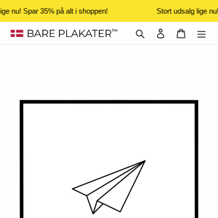
lige nu! Spar 35% på alt i shoppen!
Stort udsalg lige nu
Gå
Søg
Log ind
Indkøbsk
til
indhold