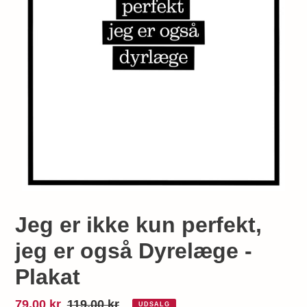
Jeg er ikke kun perfekt,
jeg er også Dyrelæge -
Plakat
Udsalgspris
79,00 kr
Normalpris
119,00 kr
UDSALG