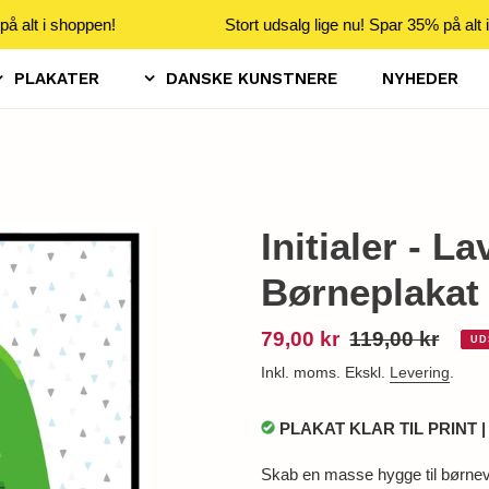
å alt i shoppen!
Stort udsalg lige nu! Spar 35% på alt i
PLAKATER
DANSKE KUNSTNERE
NYHEDER
Initialer - L
Børneplakat
Udsalgspris
79,00 kr
Normalpris
119,00 kr
UD
Inkl. moms. Ekskl.
Levering
.
PLAKAT KLAR TIL PRINT 
Skab en masse hygge til børnev