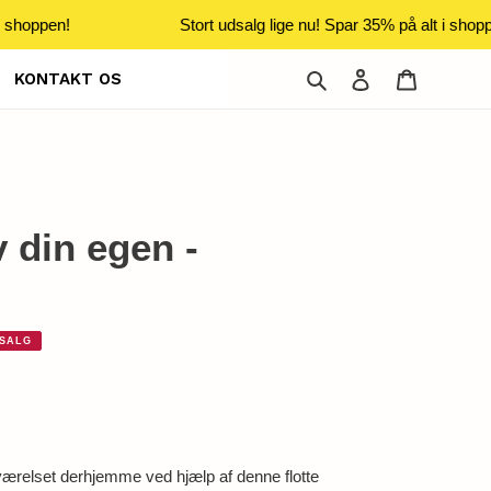
 shoppen!
Stort udsalg lige nu! Spar 35% på alt i shopp
Søg
Log ind
Indkøbsku
KONTAKT OS
av din egen -
SALG
|
ærelset derhjemme ved hjælp af denne flotte