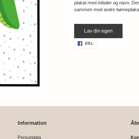
plakat med initialer og navn.
Den
sammen med andre børneplakat
Lav din egen
Lægger
DEL
DEL
PÅ
produkt
FACEBOOK
i
din
indkøbskurv
Information
Åbn
Persondata
Kon