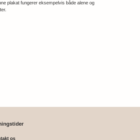
ne plakat fungerer eksempelvis både alene og
er.
ingstider
takt os