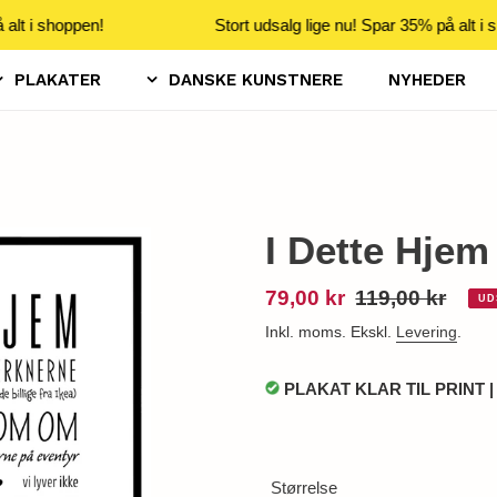
alt i shoppen!
Stort udsalg lige nu! Spar 35% på alt i s
PLAKATER
DANSKE KUNSTNERE
NYHEDER
I Dette Hjem 
Udsalgspris
79,00 kr
Normalpris
119,00 kr
UD
Inkl. moms. Ekskl.
Levering
.
PLAKAT KLAR TIL PRINT |
Størrelse