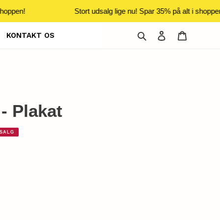
hoppen!
Stort udsalg lige nu! Spar 35% på alt i shoppen
Søg
Log ind
Indkøbsku
KONTAKT OS
- Plakat
SALG