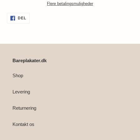
Flere betalingsmuligheder
Lægger
DEL
DEL
PÅ
produkt
FACEBOOK
i
din
indkøbskurv
Bareplakater.dk
Shop
Levering
Returnering
Kontakt os