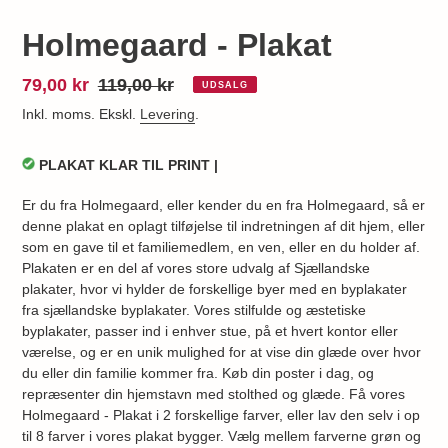
Holmegaard - Plakat
Udsalgspris
79,00 kr
Normalpris
119,00 kr
UDSALG
Inkl. moms. Ekskl.
Levering
.
PLAKAT KLAR TIL PRINT |
Er du fra Holmegaard, eller kender du en fra Holmegaard, så er
denne plakat en oplagt tilføjelse til indretningen af dit hjem, eller
som en gave til et familiemedlem, en ven, eller en du holder af.
Plakaten er en del af vores store udvalg af Sjællandske
plakater, hvor vi hylder de forskellige byer med en byplakater
fra sjællandske byplakater. Vores stilfulde og æstetiske
byplakater, passer ind i enhver stue, på et hvert kontor eller
værelse, og er en unik mulighed for at vise din glæde over hvor
du eller din familie kommer fra. Køb din poster i dag, og
repræsenter din hjemstavn med stolthed og glæde. Få vores
Holmegaard - Plakat i 2 forskellige farver, eller lav den selv i op
til 8 farver i vores plakat bygger. Vælg mellem farverne grøn og