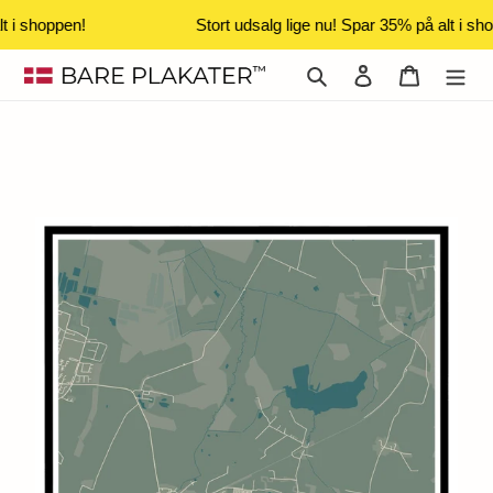
t i shoppen!
Stort udsalg lige nu! Spar 35% på alt i sho
Gå
Søg
Log ind
Indkøbsk
til
indhold