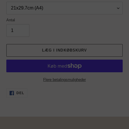
Antal
LÆG I INDKØBSKURV
Flere betalingsmuligheder
Lægger
DEL
DEL
PÅ
produkt
FACEBOOK
i
din
indkøbskurv