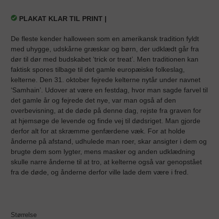
PLAKAT KLAR TIL PRINT |
De fleste kender halloween som en amerikansk tradition fyldt
med uhygge, udskårne græskar og børn, der udklædt går fra
dør til dør med budskabet ‘trick or treat’. Men traditionen kan
faktisk spores tilbage til det gamle europæiske folkeslag,
kelterne. Den 31. oktober fejrede kelterne nytår under navnet
‘Samhain’. Udover at være en festdag, hvor man sagde farvel til
det gamle år og fejrede det nye, var man også af den
overbevisning, at de døde på denne dag, rejste fra graven for
at hjemsøge de levende og finde vej til dødsriget. Man gjorde
derfor alt for at skræmme genfærdene væk. For at holde
ånderne på afstand, udhulede man roer, skar ansigter i dem og
brugte dem som lygter, mens masker og anden udklædning
skulle narre ånderne til at tro, at kelterne også var genopstået
fra de døde, og ånderne derfor ville lade dem være i fred.
Størrelse