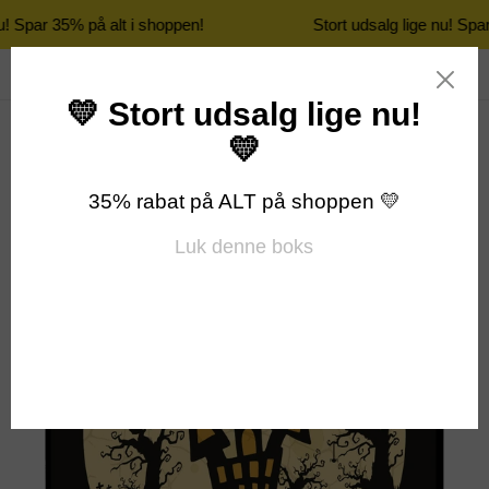
u! Spar 35% på alt i shoppen!
Stort udsalg lige nu! Spa
Gå
Søg
Log ind
Indkøbsk
til
indhold