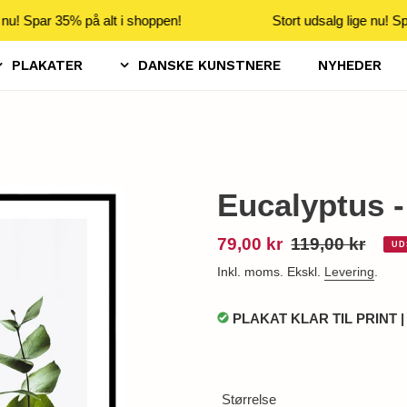
 nu! Spar 35% på alt i shoppen!
Stort udsalg lige nu! Sp
PLAKATER
DANSKE KUNSTNERE
NYHEDER
Eucalyptus -
Udsalgspris
79,00 kr
Normalpris
119,00 kr
UD
Inkl. moms. Ekskl.
Levering
.
PLAKAT KLAR TIL PRINT |
Størrelse