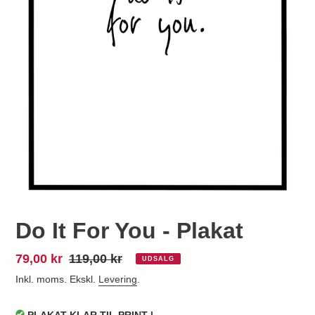
Do It For You - Plakat
Udsalgspris
79,00 kr
Normalpris
119,00 kr
UDSALG
Inkl. moms. Ekskl.
Levering
.