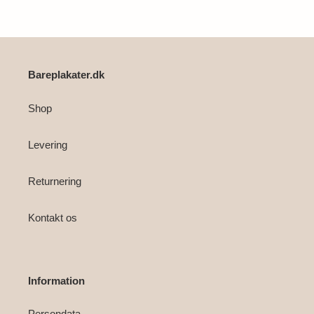
i
din
indkøbskurv
Bareplakater.dk
Shop
Levering
Returnering
Kontakt os
Information
Persondata