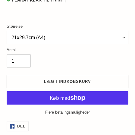
PLAKAT KLAR TIL PRINT |
Størrelse
Antal
LÆG I INDKØBSKURV
Flere betalingsmuligheder
Lægger
DEL
DEL
PÅ
produkt
FACEBOOK