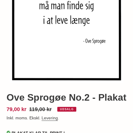
Ove Sprogøe No.2 - Plakat
Udsalgspris
79,00 kr
Normalpris
119,00 kr
UDSALG
Inkl. moms. Ekskl.
Levering
.