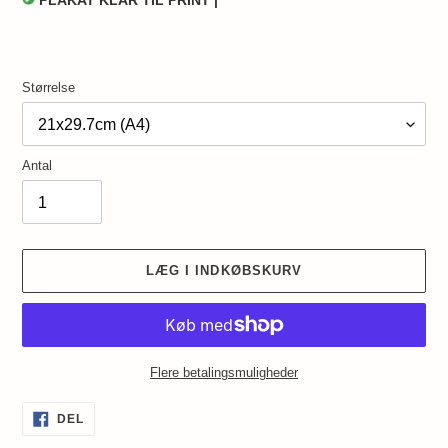
PLAKAT KLAR TIL PRINT |
Størrelse
Antal
LÆG I INDKØBSKURV
Flere betalingsmuligheder
Lægger
DEL
DEL
PÅ
produkt
FACEBOOK