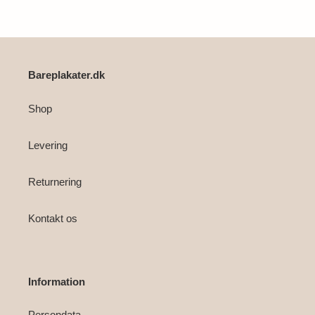
i
din
indkøbskurv
Bareplakater.dk
Shop
Levering
Returnering
Kontakt os
Information
Persondata