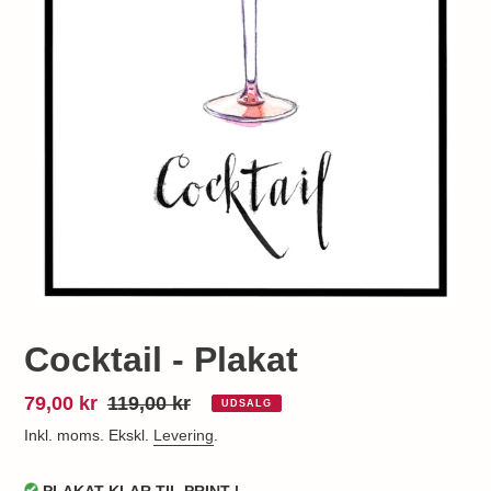
Cocktail - Plakat
Udsalgspris
79,00 kr
Normalpris
119,00 kr
UDSALG
Inkl. moms. Ekskl.
Levering
.