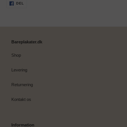
Lægger
DEL
DEL
PÅ
produkt
FACEBOOK
i
din
indkøbskurv
Bareplakater.dk
Shop
Levering
Returnering
Kontakt os
Information