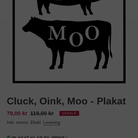
Cluck, Oink, Moo - Plakat
Udsalgspris
79,00 kr
Normalpris
119,00 kr
UDSALG
Inkl. moms. Ekskl.
Levering
.