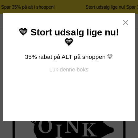
! Spar 35% på alt i shoppen!
Stort udsalg lige nu! Spar 
Gå
Søg
Log ind
Indkøbsk
til
indhold