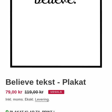
Believe tekst - Plakat
Udsalgspris
79,00 kr
Normalpris
119,00 kr
UDSALG
Inkl. moms. Ekskl.
Levering
.