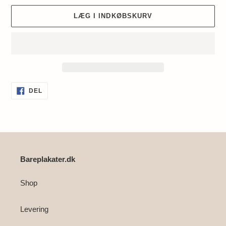
LÆG I INDKØBSKURV
Lægger
DEL
DEL
PÅ
produkt
FACEBOOK
i
din
indkøbskurv
Bareplakater.dk
Shop
Levering